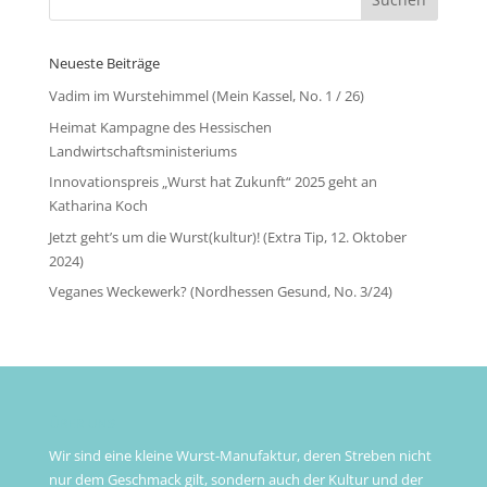
Neueste Beiträge
Vadim im Wurstehimmel (Mein Kassel, No. 1 / 26)
Heimat Kampagne des Hessischen
Landwirtschaftsministeriums
Innovationspreis „Wurst hat Zukunft“ 2025 geht an
Katharina Koch
Jetzt geht’s um die Wurst(kultur)! (Extra Tip, 12. Oktober
2024)
Veganes Weckewerk? (Nordhessen Gesund, No. 3/24)
ÜBER UNS
Wir sind eine kleine Wurst-Manufaktur, deren Streben nicht
nur dem Geschmack gilt, sondern auch der Kultur und der