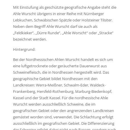
Mit Einstufung als geschützte geografische Angabe steht die
Ahle Wurscht übrigens in einer Reihe mit Nürnberger
Lebkuchen, Schwäbischen Spätzle oder Holsteiner Tilsiter.
Neben dem Begriff Ahle Wurscht darf sie auch als
„Feldkieker“, „Dürre Runde“, „Ahle Worscht“ oder „Stracke“
bezeichnet werden.
Hintergrund:
Bei der Nordhessischen Ahlen Wurscht handelt es sich um
eine luftgetrocknete oder geräucherte Dauerwurst aus
Schweinefleisch, die in Nordhessen hergestellt wird. Das
geographische Gebiet bildet Nordhessen mit den
Landkreisen: Werra-Meißner, Schwalm-Eder, Waldeck-
Frankenberg, Hersfeld-Rothenburg, Marburg-Biedenkopf,
Kassel und der Stadt Kassel. Für die nordhessische Ahle
Wurscht werden ausschließlich Schweine, die im
geografischen Gebiet oder den angrenzenden Landkreisen
gemästet worden sind, verwendet. Die Schlachtung erfolgt
ausschließlich im geografischen Gebiet. Die Differenzierung
der Schweine erfolgt dabei nicht nach Rassen, sondern nach