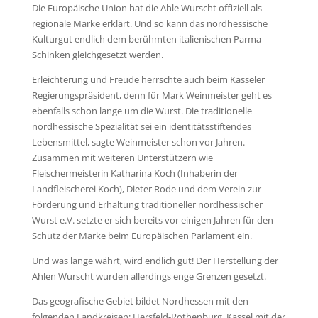
Die Europäische Union hat die Ahle Wurscht offiziell als
regionale Marke erklärt. Und so kann das nordhessische
Kulturgut endlich dem berühmten italienischen Parma-
Schinken gleichgesetzt werden.
Erleichterung und Freude herrschte auch beim Kasseler
Regierungspräsident, denn für Mark Weinmeister geht es
ebenfalls schon lange um die Wurst. Die traditionelle
nordhessische Spezialität sei ein identitätsstiftendes
Lebensmittel, sagte Weinmeister schon vor Jahren.
Zusammen mit weiteren Unterstützern wie
Fleischermeisterin Katharina Koch (Inhaberin der
Landfleischerei Koch), Dieter Rode und dem Verein zur
Förderung und Erhaltung traditioneller nordhessischer
Wurst e.V. setzte er sich bereits vor einigen Jahren für den
Schutz der Marke beim Europäischen Parlament ein.
Und was lange währt, wird endlich gut! Der Herstellung der
Ahlen Wurscht wurden allerdings enge Grenzen gesetzt.
Das geografische Gebiet bildet Nordhessen mit den
folgenden Landkreisen: Hersfeld-Rothenburg, Kassel mit der