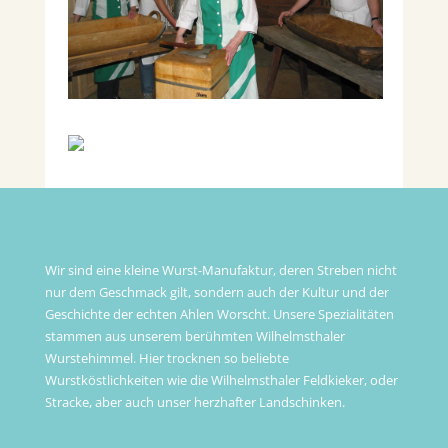
ÜBER UNS
Wir sind eine kleine Wurst-Manufaktur, deren Streben nicht
nur dem Geschmack gilt, sondern auch der Kultur und der
Geschichte der echten Ahlen Worscht. Unsere Spezialitäten
stammen aus unserem berühmten Wilhelmsthaler
Wurstehimmel. Hier trocknen so beliebte
Wurstköstlichkeiten wie die Wilhelmsthaler Feldkieker, oder
Stracke, aber auch unser herzhafter Landschinken.