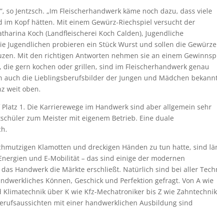
 so Jentzsch. „Im Fleischerhandwerk käme noch dazu, dass viele
d im Kopf hätten. Mit einem Gewürz-Riechspiel versucht der
harina Koch (Landfleischerei Koch Calden), Jugendliche
ie Jugendlichen probieren ein Stück Wurst und sollen die Gewürze
zen. Mit den richtigen Antworten nehmen sie an einem Gewinnsp
e, die gern kochen oder grillen, sind im Fleischerhandwerk genau
en auch die Lieblingsberufsbilder der Jungen und Mädchen bekannt
nz weit oben.
 Platz 1. Die Karrierewege im Handwerk sind aber allgemein sehr
tschüler zum Meister mit eigenem Betrieb. Eine duale
ch.
chmutzigen Klamotten und dreckigen Händen zu tun hatte, sind lä
e Energien und E-Mobilität – das sind einige der modernen
das Handwerk die Märkte erschließt. Natürlich sind bei aller Tech
dwerkliches Können, Geschick und Perfektion gefragt. Von A wie
 Klimatechnik über K wie Kfz-Mechatroniker bis Z wie Zahntechnik
 Berufsaussichten mit einer handwerklichen Ausbildung sind