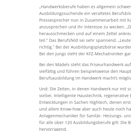
„Handwerksberufe haben es allgemein schwer”,
Ausbildungssuchende ein veraltetes Berufsbil
Pressesprecher nun in Zusammenarbeit mit Kat
anzusprechen und ihr Interesse zu wecken. „D
herausschmecken und auf einem Zettel ankreu
teil.” Das Berufsfeld sei sehr spannend. „Leut
richtig.” Bei der Ausbildungsplatzbörse wurd
Bei den Jungs steht der KFZ-Mechatroniker ga
Bei den Mädels steht das Friseurhandwerk auf
vielfältig und führen beispielsweise den Haup
Berufsausbildung im Handwerk macht’s mögli
Und: Die Zeiten, in denen Handwerk nur mit s
vorbei. Intelligente Haustechnik, regenerativ
Entwicklungen in Sachen Hightech, denen erst 
und allem Know-how aber auch heute noch han
Anlagenmechaniker für Sanitär- Heizungs- und
für alle über 120 Ausbildungsberufe gilt: Die
hervorragend.