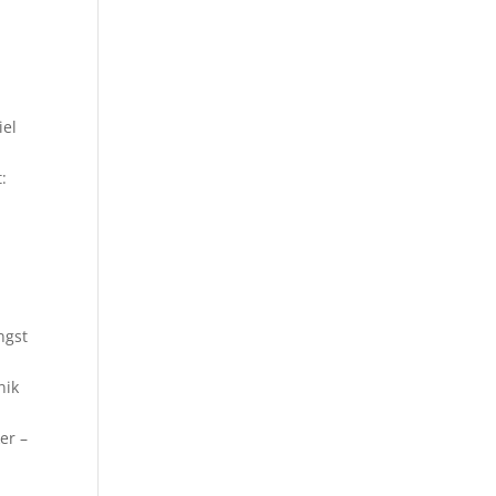
iel
:
ngst
nik
er –