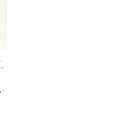
ie
ld
.“