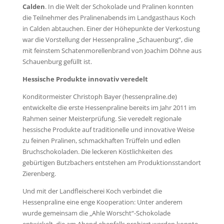
Calden
. In die Welt der Schokolade und Pralinen konnten
die Teilnehmer des Pralinenabends im Landgasthaus Koch
in Calden abtauchen. Einer der Höhepunkte der Verkostung
war die Vorstellung der Hessenpraline „Schauenburg“, die
mit feinstem Schatenmorellenbrand von Joachim Döhne aus
Schauenburg gefüllt ist.
Hessische Produkte innovativ veredelt
Konditormeister Christoph Bayer (hessenpraline.de)
entwickelte die erste Hessenpraline bereits im Jahr 2011 im
Rahmen seiner Meisterprüfung. Sie veredelt regionale
hessische Produkte auf traditionelle und innovative Weise
zu feinen Pralinen, schmackhaften Trüffeln und edlen
Bruchschokoladen. Die leckeren Köstlichkeiten des
gebürtigen Butzbachers entstehen am Produktionsstandort
Zierenberg.
Und mit der Landfleischerei Koch verbindet die
Hessenpraline eine enge Kooperation: Unter anderem
wurde gemeinsam die „Ahle Worscht“-Schokolade
entwickelt, die am Abend ebenfalls probiert werden konnte.