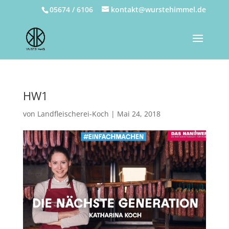
05674 / 6106
kontakt@wurstehimmel.de
HW1
von
Landfleischerei-Koch
|
Mai 24, 2018