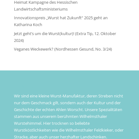
Heimat Kampagne des Hessischen
Landwirtschaftsministeriums
Innovationspreis „Wurst hat Zukunft“ 2025 geht an
Katharina Koch
Jetzt geht’s um die Wurst(kultur)! (Extra Tip, 12. Oktober
2024)
Veganes Weckewerk? (Nordhessen Gesund, No. 3/24)
ÜBER UNS
Wir sind eine kleine Wurst-Manufaktur, deren Streben nicht
nur dem Geschmack gilt, sondern auch der Kultur und der
Geschichte der echten Ahlen Worscht. Unsere Spezialitäten
stammen aus unserem berühmten Wilhelmsthaler
Wurstehimmel. Hier trocknen so beliebte
Wurstköstlichkeiten wie die Wilhelmsthaler Feldkieker, oder
Stracke, aber auch unser herzhafter Landschinken.