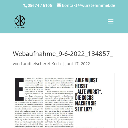
05674 / 6106
kontakt@wurstehimmel.de
Webaufnahme_9-6-2022_134857_
von
Landfleischerei-Koch
|
Juni 17, 2022