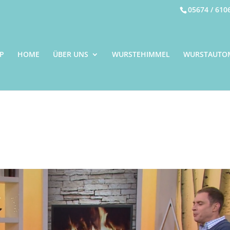
05674 / 610
P
HOME
ÜBER UNS
WURSTEHIMMEL
WURSTAUTO