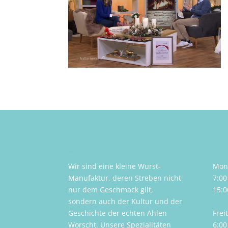
ÜBER UNS
Öff
Wir sind eine kleine Wurst-
Mont
Manufaktur, deren Streben nicht
7:00
nur dem Geschmack gilt,
15:0
sondern auch der Kultur und der
Geschichte der echten Ahlen
Frei
Worscht. Unsere Spezialitäten
6:00