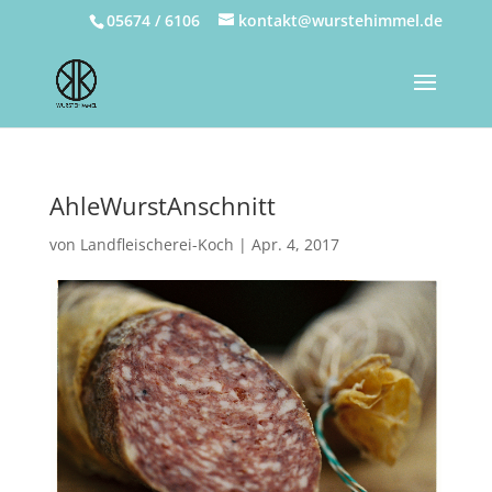
05674 / 6106
kontakt@wurstehimmel.de
AhleWurstAnschnitt
von
Landfleischerei-Koch
|
Apr. 4, 2017