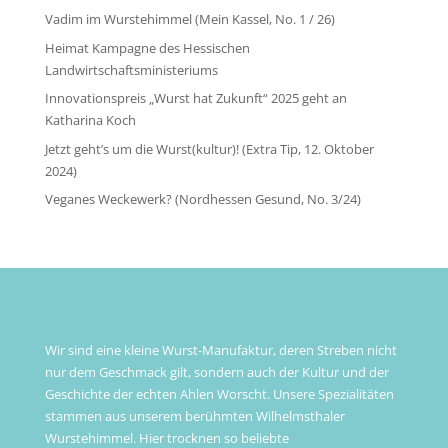
Vadim im Wurstehimmel (Mein Kassel, No. 1 / 26)
Heimat Kampagne des Hessischen
Landwirtschaftsministeriums
Innovationspreis „Wurst hat Zukunft“ 2025 geht an
Katharina Koch
Jetzt geht’s um die Wurst(kultur)! (Extra Tip, 12. Oktober
2024)
Veganes Weckewerk? (Nordhessen Gesund, No. 3/24)
ÜBER UNS
Wir sind eine kleine Wurst-Manufaktur, deren Streben nicht
nur dem Geschmack gilt, sondern auch der Kultur und der
Geschichte der echten Ahlen Worscht. Unsere Spezialitäten
stammen aus unserem berühmten Wilhelmsthaler
Wurstehimmel. Hier trocknen so beliebte