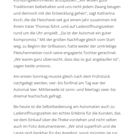
Traditionen beibehalten und uns nicht jedem Zwang beugen
und dennoch mit der Entwicklung gehen“, sagt Katharina
Koch, die die Fleischerei seit gut einem Jahr zusammen mit
ihrem Vater Thomas führt, und auf Ladenöffnungszeiten
rund um die Uhr anspielt. „Da ist der Automat ein guter
Kompromiss.“ Mit der großen Nachfrage gleich vom Start
weg, zu Beginn der Grillsaison, hatte weder der umtriebige
Fleischermeister noch seine engagierte Tochter gerechnet.
„Wir waren ganz überrascht, dass das so gut angelaufen ist“,
sagen beide unisono.
Am ersten Sonntag musste gleich nach dem Frühstück
nachgelegt werden, vier- bis fünfmal am Tag war der
Automat leer. Mittlerweile ist sonn- und feiertags zwei- bis
dreimal Nachschub gefragt.
Bis heute ist die Selbstbedienung am Automaten auch zu
Ladenöffnungszeiten ein echtes Erlebnis für die Kunden, das
sie dem Einkauf über die Theke vorziehen und nicht selten
auch im Foto dokumentieren. „Wir sind superfroh und die
Leute sind dankbar für das Angebot, sonst müssten sie zur