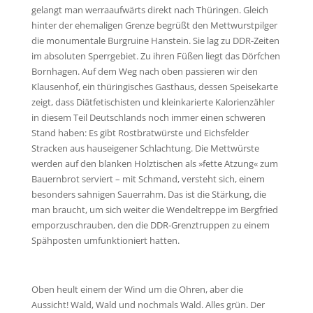
gelangt man werraaufwärts direkt nach Thüringen. Gleich
hinter der ehemaligen Grenze begrüßt den Mettwurstpilger
die monumentale Burgruine Hanstein. Sie lag zu DDR-Zeiten
im absoluten Sperrgebiet. Zu ihren Füßen liegt das Dörfchen
Bornhagen. Auf dem Weg nach oben passieren wir den
Klausenhof, ein thüringisches Gasthaus, dessen Speisekarte
zeigt, dass Diätfetischisten und kleinkarierte Kalorienzähler
in diesem Teil Deutschlands noch immer einen schweren
Stand haben: Es gibt Rostbratwürste und Eichsfelder
Stracken aus hauseigener Schlachtung. Die Mettwürste
werden auf den blanken Holztischen als »fette Atzung« zum
Bauernbrot serviert – mit Schmand, versteht sich, einem
besonders sahnigen Sauerrahm. Das ist die Stärkung, die
man braucht, um sich weiter die Wendeltreppe im Bergfried
emporzuschrauben, den die DDR-Grenztruppen zu einem
Spähposten umfunktioniert hatten.
Oben heult einem der Wind um die Ohren, aber die
Aussicht! Wald, Wald und nochmals Wald. Alles grün. Der