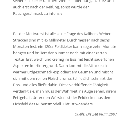
seiner Feldkieker räuchert Weber – aber nur ganz kurz und
auch erst nach der Reifung, sonst würde der
Rauchgeschmack zu intensiv.
Bei der Mettwurst ist alles eine Frage des Kalibers. Webers
Stracken sind mit 45 Millimeter Durchmesser nach sechs
Monaten fest, ein 120er Feldkieker kann sogar zehn Monate
hängen und brilliert dann immer noch mit einer zarten
Textur: Erst weich und cremig im Biss mit leicht säuerlichen
Aspekten im Hintergrund. Dann kommt die Attacke, ein
warmer Erdgeschmack explodiert am Gaumen und mischt
sich mit dem reinen Fleischaroma. Schließlich schmilzt der
Biss, und alles fließt dahin. Diese verblüffende Fähigkeit
verdankt sie, man muss der Wahrheit ins Auge sehen, ihrem
Fettgehalt. Unter den Würsten ist der Feldkieker aus dem
Eichsfeld das Rubensmodell. Diät ist woanders.
Quelle: Die Zeit 08.11.2007