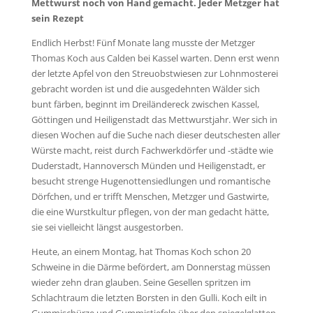
Mettwurst noch von Hand gemacht. Jeder Metzger hat
sein Rezept
Endlich Herbst! Fünf Monate lang musste der Metzger
Thomas Koch aus Calden bei Kassel warten. Denn erst wenn
der letzte Apfel von den Streuobstwiesen zur Lohnmosterei
gebracht worden ist und die ausgedehnten Wälder sich
bunt färben, beginnt im Dreiländereck zwischen Kassel,
Göttingen und Heiligenstadt das Mettwurstjahr. Wer sich in
diesen Wochen auf die Suche nach dieser deutschesten aller
Würste macht, reist durch Fachwerkdörfer und -städte wie
Duderstadt, Hannoversch Münden und Heiligenstadt, er
besucht strenge Hugenottensiedlungen und romantische
Dörfchen, und er trifft Menschen, Metzger und Gastwirte,
die eine Wurstkultur pflegen, von der man gedacht hätte,
sie sei vielleicht längst ausgestorben.
Heute, an einem Montag, hat Thomas Koch schon 20
Schweine in die Därme befördert, am Donnerstag müssen
wieder zehn dran glauben. Seine Gesellen spritzen im
Schlachtraum die letzten Borsten in den Gulli. Koch eilt in
Gummischürze und Gummistiefeln über den spiegelglatten