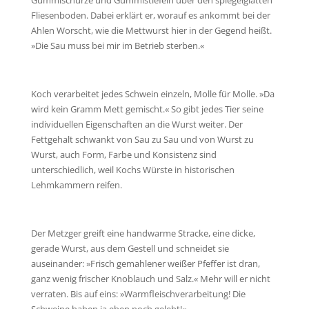
Fliesenboden. Dabei erklärt er, worauf es ankommt bei der
Ahlen Worscht, wie die Mettwurst hier in der Gegend heißt.
»Die Sau muss bei mir im Betrieb sterben.«
Koch verarbeitet jedes Schwein einzeln, Molle für Molle. »Da
wird kein Gramm Mett gemischt.« So gibt jedes Tier seine
individuellen Eigenschaften an die Wurst weiter. Der
Fettgehalt schwankt von Sau zu Sau und von Wurst zu
Wurst, auch Form, Farbe und Konsistenz sind
unterschiedlich, weil Kochs Würste in historischen
Lehmkammern reifen.
Der Metzger greift eine handwarme Stracke, eine dicke,
gerade Wurst, aus dem Gestell und schneidet sie
auseinander: »Frisch gemahlener weißer Pfeffer ist dran,
ganz wenig frischer Knoblauch und Salz.« Mehr will er nicht
verraten. Bis auf eins: »Warmfleischverarbeitung! Die
Schweine haben ja eben noch gelebt!«