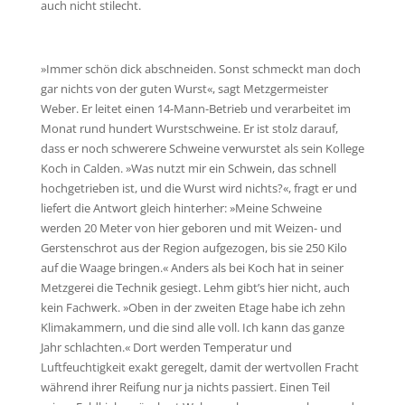
auch nicht stilecht.
»Immer schön dick abschneiden. Sonst schmeckt man doch
gar nichts von der guten Wurst«, sagt Metzgermeister
Weber. Er leitet einen 14-Mann-Betrieb und verarbeitet im
Monat rund hundert Wurstschweine. Er ist stolz darauf,
dass er noch schwerere Schweine verwurstet als sein Kollege
Koch in Calden. »Was nutzt mir ein Schwein, das schnell
hochgetrieben ist, und die Wurst wird nichts?«, fragt er und
liefert die Antwort gleich hinterher: »Meine Schweine
werden 20 Meter von hier geboren und mit Weizen- und
Gerstenschrot aus der Region aufgezogen, bis sie 250 Kilo
auf die Waage bringen.« Anders als bei Koch hat in seiner
Metzgerei die Technik gesiegt. Lehm gibt’s hier nicht, auch
kein Fachwerk. »Oben in der zweiten Etage habe ich zehn
Klimakammern, und die sind alle voll. Ich kann das ganze
Jahr schlachten.« Dort werden Temperatur und
Luftfeuchtigkeit exakt geregelt, damit der wertvollen Fracht
während ihrer Reifung nur ja nichts passiert. Einen Teil