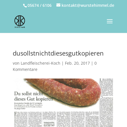
05674 / 6106
kontakt@wurstehimmel.de
dusollstnichtdiesesgutkopieren
von
Landfleischerei-Koch
|
Feb. 20, 2017
|
0
Kommentare