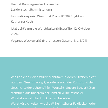
Heimat Kampagne des Hessischen
Landwirtschaftsministeriums
Innovationspreis „Wurst hat Zukunft“ 2025 geht an
Katharina Koch
Jetzt geht’s um die Wurst(kultur)! (Extra Tip, 12. Oktober
2024)
Veganes Weckewerk? (Nordhessen Gesund, No. 3/24)
ÜBER UNS
Wir sind eine kleine Wurst-Manufaktur, deren Streben nicht
nur dem Geschmack gilt, sondern auch der Kultur und der
Geschichte der echten Ahlen Worscht. Unsere Spezialitäten
stammen aus unserem berühmten Wilhelmsthaler
Wurstehimmel. Hier trocknen so beliebte
Wurstköstlichkeiten wie die Wilhelmsthaler Feldkieker, oder