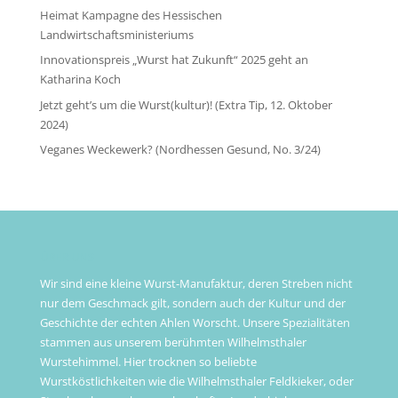
Heimat Kampagne des Hessischen
Landwirtschaftsministeriums
Innovationspreis „Wurst hat Zukunft“ 2025 geht an
Katharina Koch
Jetzt geht’s um die Wurst(kultur)! (Extra Tip, 12. Oktober
2024)
Veganes Weckewerk? (Nordhessen Gesund, No. 3/24)
ÜBER UNS
Wir sind eine kleine Wurst-Manufaktur, deren Streben nicht
nur dem Geschmack gilt, sondern auch der Kultur und der
Geschichte der echten Ahlen Worscht. Unsere Spezialitäten
stammen aus unserem berühmten Wilhelmsthaler
Wurstehimmel. Hier trocknen so beliebte
Wurstköstlichkeiten wie die Wilhelmsthaler Feldkieker, oder