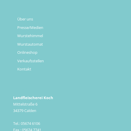
Links
Über uns
Presse/Medien
Wurstehimmel
Wurstautomat
Onlineshop
Verkaufsstellen
Kontakt
Kontakt
Landfleischerei Koch
Mittelstraße 6
34379 Calden
Tel.: 05674 6106
Fax.: 05674 7741